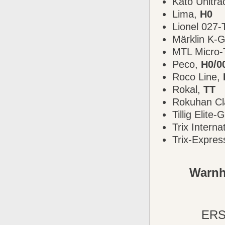
Kato Unitra
Lima,
H0
Lionel 027-
Märklin K-G
MTL Micro-
Peco,
H0/0
Roco Line,
Rokal,
TT
Rokuhan Cla
Tillig Elite-
Trix Interna
Trix-Expres
Warnh
ERS