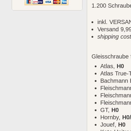
1.200 Schraub
inkl. VERSAN
Versand 9,99
shipping cos
Gleisschraube 
Atlas,
H0
Atlas True-
Bachmann E
Fleischman
Fleischman
Fleischmann
GT,
H0
Hornby,
H0
Jouef,
H0