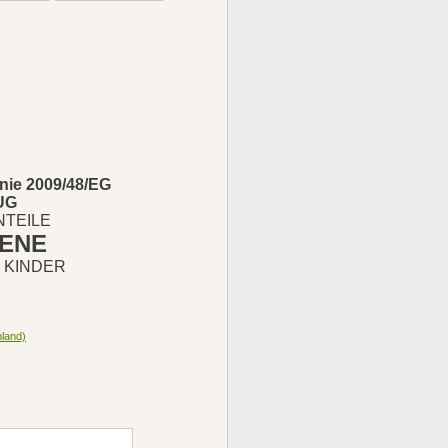
inie 2009/48/EG
UG
NTEILE
ENE
 KINDER
land)