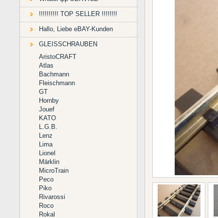
!!!!!!!!!! TOP SELLER !!!!!!!!
Hallo, Liebe eBAY-Kunden
GLEISSCHRAUBEN
AristoCRAFT
Atlas
Bachmann
Fleischmann
GT
Hornby
Jouef
KATO
L.G.B.
Lenz
Lima
Lionel
Märklin
MicroTrain
Peco
Piko
Rivarossi
Roco
Rokal